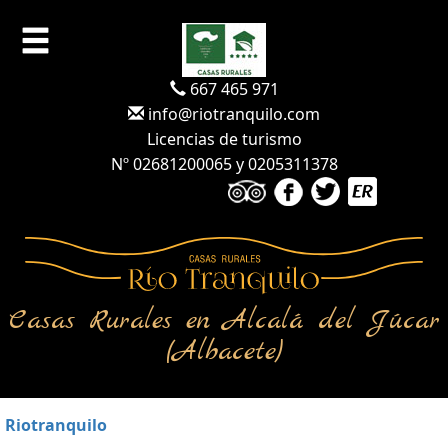
667 465 971
info@riotranquilo.com
Licencias de turismo
Nº 02681200065 y 0205311378
Casas Rurales en Alcalá del Júcar
(Albacete)
Riotranquilo