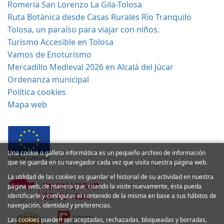
Romeria San Lorenzo La Gila-Tolosa
Ruta Botánica desde Casas Rurales Río Tranquilo
Tolosa, un paraíso para viajar con niños.
Turismo Accesible en Tolosa
Vamos de Enoturismo
Mercadillo Medieval 2026 en Alcalá del Júcar
Ordenanza municipal
Política cookies
Mapa web
Una cookie o galleta informática es un pequeño archivo de información
que se guarda en su navegador cada vez que visita nuestra página web.
La utilidad de las cookies es guardar el historial de su actividad en nuestra
página web, de manera que, cuando la visite nuevamente, ésta pueda
identificarle y configurar el contenido de la misma en base a sus hábitos de
navegación, identidad y preferencias.
Las cookies pueden ser aceptadas, rechazadas, bloqueadas y borradas,