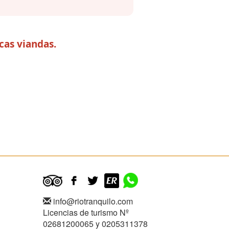
cas viandas.
info@riotranquilo.com
Licencias de turismo Nº
02681200065 y 0205311378