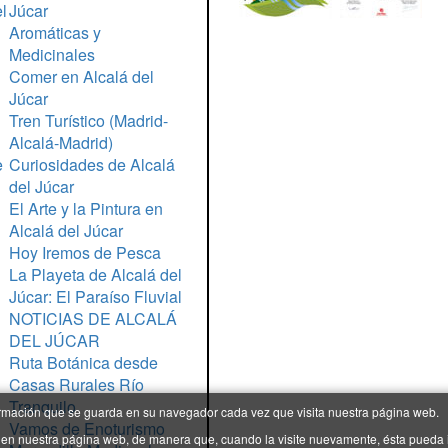
l
Júcar
Aromáticas y
Medicinales
Comer en Alcalá del
Júcar
Tren Turístico (Madrid-
Alcalá-Madrid)
e
Curiosidades de Alcalá
del Júcar
El Arte y la Pintura en
Alcalá del Júcar
Hoy Iremos de Pesca
La Playeta de Alcalá del
Júcar: El Paraíso Fluvial
NOTICIAS DE ALCALÁ
DEL JÚCAR
Ruta Botánica desde
Casas Rurales Río
Tranquilo
ormación que se guarda en su navegador cada vez que visita nuestra página web.
Vamos de Enoturismo
dad en nuestra página web, de manera que, cuando la visite nuevamente, ésta pueda i