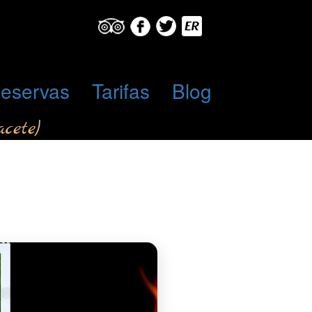
eservas
Tarifas
Blog
cete)