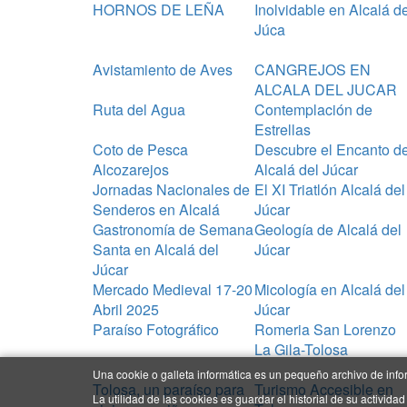
HORNOS DE LEÑA
Inolvidable en Alcalá de
Júca
Avistamiento de Aves
CANGREJOS EN
ALCALA DEL JUCAR
Ruta del Agua
Contemplación de
Estrellas
Coto de Pesca
Descubre el Encanto d
Alcozarejos
Alcalá del Júcar
Jornadas Nacionales de
El XI Triatlón Alcalá del
Senderos en Alcalá
Júcar
Gastronomía de Semana
Geología de Alcalá del
Santa en Alcalá del
Júcar
Júcar
Mercado Medieval 17-20
Micología en Alcalá del
Abril 2025
Júcar
Paraíso Fotográfico
Romeria San Lorenzo
La Gila-Tolosa
Una cookie o galleta informática es un pequeño archivo de inf
Tolosa, un paraíso para
Turismo Accesible en
La utilidad de las cookies es guardar el historial de su activi