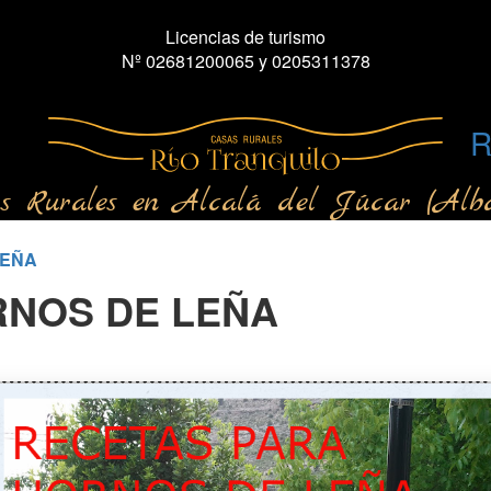
Licencias de turismo
Nº 02681200065 y 0205311378
R
s Rurales en Alcalá del Júcar (Alba
LEÑA
RNOS DE LEÑA