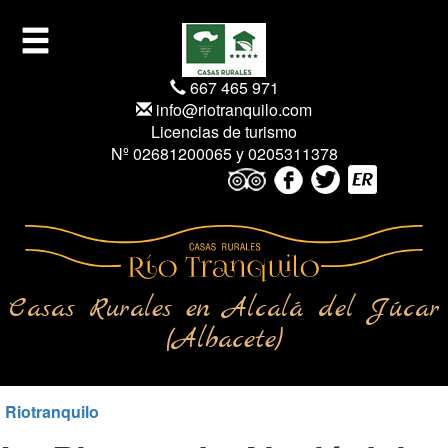
667 465 971
info@riotranquilo.com
Licencias de turismo
Nº 02681200065 y 0205311378
Casas Rurales en Alcalá del Júcar
(Albacete)
Riotranquilo