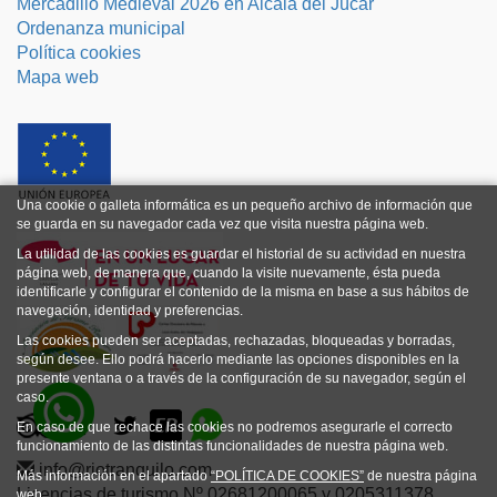
Mercadillo Medieval 2026 en Alcalá del Júcar
Ordenanza municipal
Política cookies
Mapa web
Una cookie o galleta informática es un pequeño archivo de información que
se guarda en su navegador cada vez que visita nuestra página web.
La utilidad de las cookies es guardar el historial de su actividad en nuestra
página web, de manera que, cuando la visite nuevamente, ésta pueda
identificarle y configurar el contenido de la misma en base a sus hábitos de
navegación, identidad y preferencias.
Las cookies pueden ser aceptadas, rechazadas, bloqueadas y borradas,
según desee. Ello podrá hacerlo mediante las opciones disponibles en la
presente ventana o a través de la configuración de su navegador, según el
caso.
En caso de que rechace las cookies no podremos asegurarle el correcto
funcionamiento de las distintas funcionalidades de nuestra página web.
info@riotranquilo.com
Más información en el apartado
“POLÍTICA DE COOKIES”
de nuestra página
Licencias de turismo Nº 02681200065 y 0205311378
web.