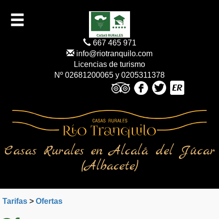
667 465 971
info@riotranquilo.com
Licencias de turismo
Nº 02681200065 y 0205311378
Casas Rurales en Alcalá del Júcar
(Albacete)
Tarifas
>
Ofertas