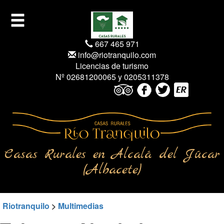
667 465 971
info@riotranquilo.com
Licencias de turismo
Nº 02681200065 y 0205311378
Casas Rurales en Alcalá del Júcar
(Albacete)
Riotranquilo
>
Multimedias