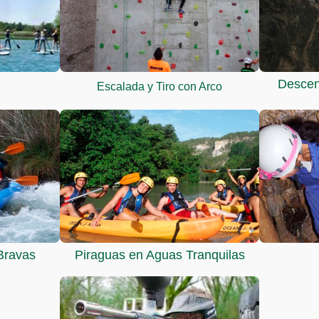
Descen
Escalada y Tiro con Arco
Bravas
Piraguas en Aguas Tranquilas