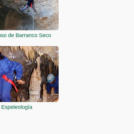
so de Barranco Seco
Espeleología