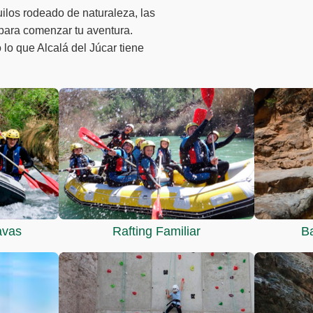
los rodeado de naturaleza, las
 para comenzar tu aventura.
 lo que Alcalá del Júcar tiene
avas
Rafting Familiar
B