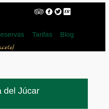
eservas
Tarifas
Blog
cete)
 del Júcar