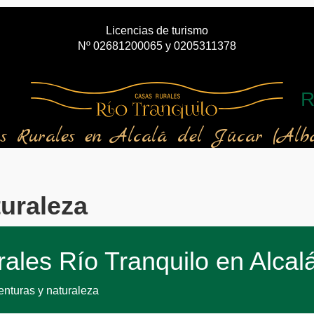
Licencias de turismo
Nº 02681200065 y 0205311378
R
s Rurales en Alcalá del Júcar (Alba
turaleza
ales Río Tranquilo en Alcalá
enturas y naturaleza