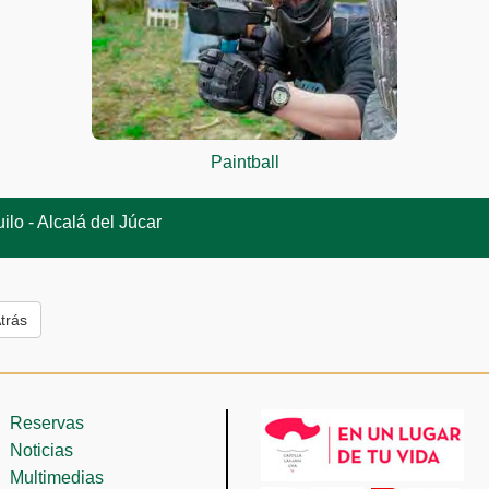
Paintball
lo - Alcalá del Júcar
trás
Reservas
Noticias
Multimedias