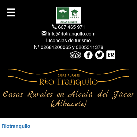
667 465 971
info@riotranquilo.com
Licencias de turismo
Nº 02681200065 y 0205311378
Casas Rurales en Alcalá del Júcar
(Albacete)
Riotranquilo