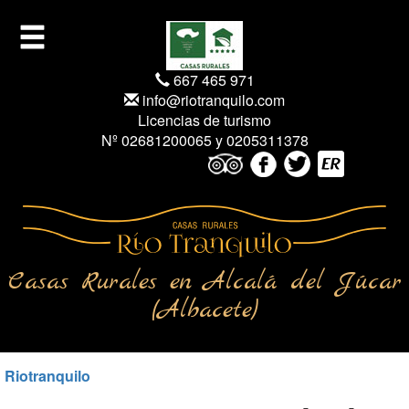
667 465 971
info@riotranquilo.com
Licencias de turismo
Nº 02681200065 y 0205311378
Casas Rurales en Alcalá del Júcar
(Albacete)
Riotranquilo